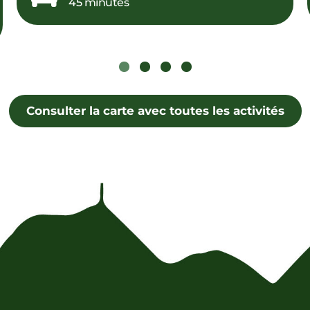
45 minutes
1
2
3
4
Consulter la carte avec toutes les activités