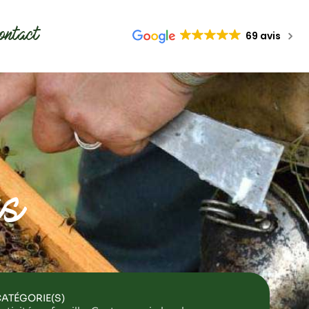
ontact
69 avis
ys
ATÉGORIE(S)