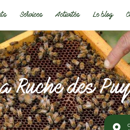
nts
Services
Activités
Le blog
C
a Ruche des Pu
C